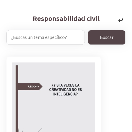
Responsabilidad civil
¿Buscas
un
tema
específico?